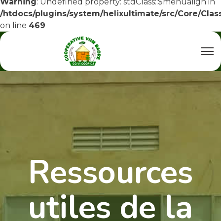
Warning
: Undefined property: stdClass::$menualign in
/htdocs/plugins/system/helixultimate/src/Core/Cla
on line
469
Ressources
utiles de la