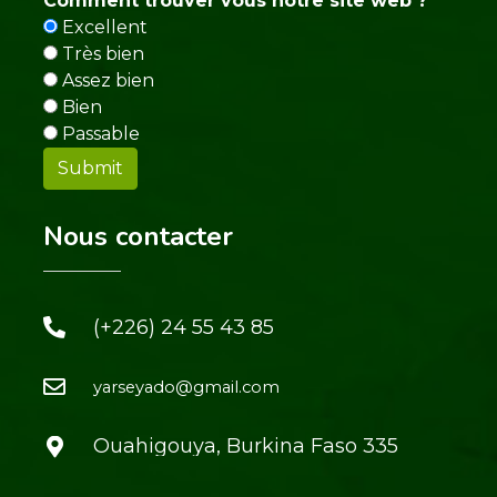
Comment trouver vous notre site web ?
Excellent
Très bien
Assez bien
Bien
Passable
Nous contacter
(+226) 24 55 43 85
yarseyado@gmail.com
Ouahigouya, Burkina Faso 335