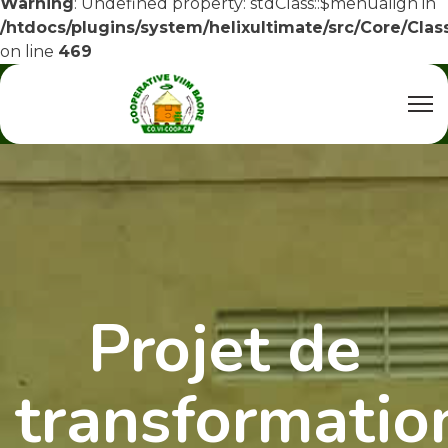
Warning
: Undefined property: stdClass::$menualign in
/htdocs/plugins/system/helixultimate/src/Core/Cla
on line
469
Projet de
transformatio