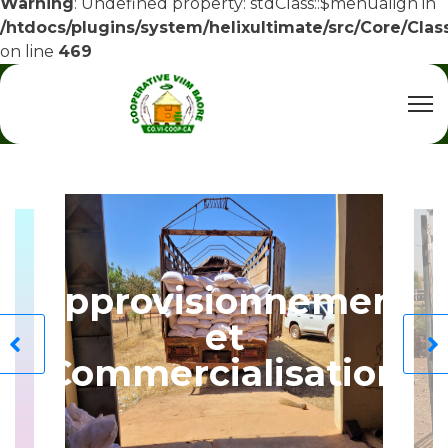
Warning
: Undefined property: stdClass::$menualign in
/htdocs/plugins/system/helixultimate/src/Core/Cla
on line
469
Approvisionnement
et
Commercialisation