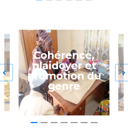
Cohérence,
plaidoyer et
promotion du
genre