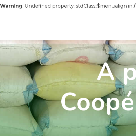
Warning
: Undefined property: stdClass::$menualign in
A p
Coopér