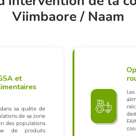
d'intervention de la c
Viimbaore / Naam
Op
GSA et
ro
limentaires
Les
ali
néc
 dans sa quête de
des
ulations de sa zone
FAI
on des populations
coop
ine de produits