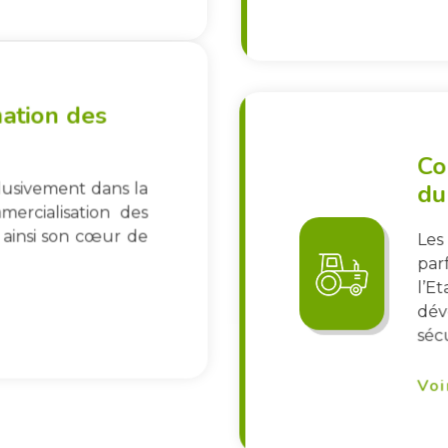
mation des
Co
du
clusivement dans la
mercialisation des
 ainsi son cœur de
Les
par
l’E
dé
sécu
Voi