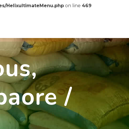
ses/HelixultimateMenu.php
on line
469
ous,
baore /