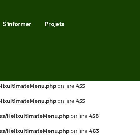
elixultimateMenu.php
on line
455
S'informer
Projets
elixultimateMenu.php
on line
455
ses/HelixultimateMenu.php
on line
458
ses/HelixultimateMenu.php
on line
463
ses/HelixultimateMenu.php
on line
469
elixultimateMenu.php
on line
455
elixultimateMenu.php
on line
455
ses/HelixultimateMenu.php
on line
458
ses/HelixultimateMenu.php
on line
463