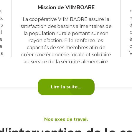
Mission de VIIMBOARE
re
,
m
La coopérative VIIM BAORE assure la
s
d
satisfaction des besoins alimentaires de
t
p
la population rurale portant sur son
e
rayon d’action. Elle renforce les
de
capacités de ses membres afin de
s
V
créer une économie locale et solidaire
au service de la sécurité alimentaire.
Lire la suite...
Nos axes de travail