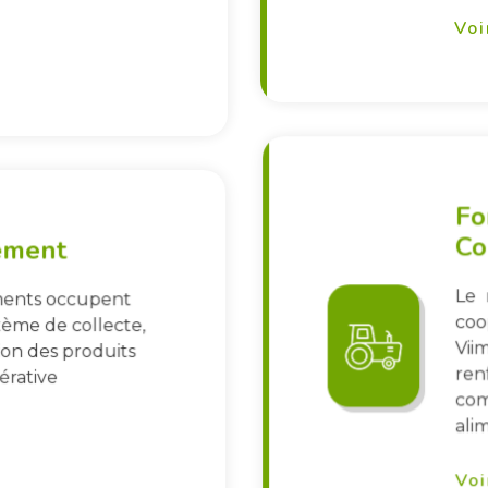
Voi
Fo
Co
pement
Le 
ements occupent
coo
tème de collecte,
Vii
ion des produits
ren
érative
com
alim
Voi