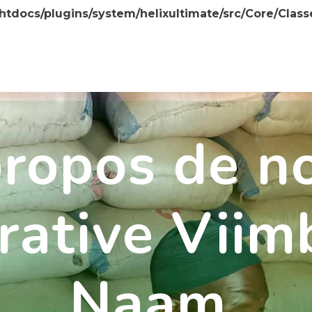
/htdocs/plugins/system/helixultimate/src/Core/Clas
ropos de n
ative Viim
Naam.