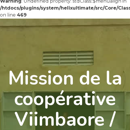
Warning
: Undefined property: stdClass::$menualign in
/htdocs/plugins/system/helixultimate/src/Core/Cla
on line
469
Mission de la
coopérative
Viimbaore /