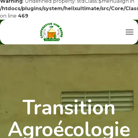
Warning
: Undefined property: stdClass::$menualign in
/htdocs/plugins/system/helixultimate/src/Core/Cla
on line
469
Transition
Agroécologie