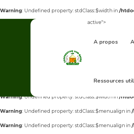
Warning
: Undefined property: stdClass::$width in
/htdo
active">
Warning
: Undefined property: stdClass::$width in
/htdo
Warning
: Undefined property: stdClass::$menualign in
A propos
A
Warning
: Undefined property: stdClass::$menualign in
Warning
: Undefined property: stdClass::$menualign in
Ressources uti
Warning
: Undefined property: stdClass::$width in
/htdo
Warning
: Undefined property: stdClass::$width in
/htdo
Warning
: Undefined property: stdClass::$menualign in
Warning
: Undefined property: stdClass::$menualign in