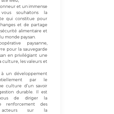
 site web,
 honneur et un immense
 vous souhaitons la
te qui constitue pour
changes et de partage
 sécurité alimentaire et
 du monde paysan.
pérative paysanne,
re pour la sauvegarde
san en privilégiant une
 culture, les valeurs et
r à un développement
ntiellement par le
e culture d’un savoir
stion durable. Il est
nous de diriger la
 le renforcement des
 acteurs sur la