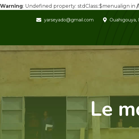
Warning
: Undefined property: stdClass::$menualign in
yarseyado@gmail.com
Ouahigouya, 
Le m