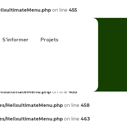
elixultimateMenu.php
on line
455
elixultimateMenu.php
on line
455
ses/HelixultimateMenu.php
on line
458
S'informer
Projets
ses/HelixultimateMenu.php
on line
463
ses/HelixultimateMenu.php
on line
469
elixultimateMenu.php
on line
455
elixultimateMenu.php
on line
455
ses/HelixultimateMenu.php
on line
458
ses/HelixultimateMenu.php
on line
463