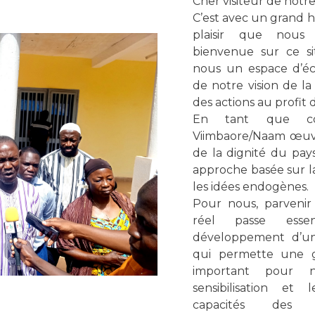
Cher visiteur de notre
C’est avec un grand
plaisir que nous
bienvenue sur ce si
nous un espace d’é
de notre vision de la
des actions au profit
En tant que coo
Viimbaore/Naam œuv
de la dignité du pay
approche basée sur la
les idées endogènes.
Pour nous, parveni
réel passe esse
développement d’un
qui permette une ge
important pour 
sensibilisation et
capacités des