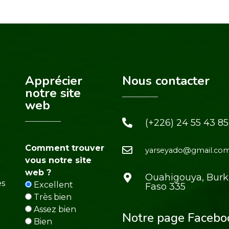
Apprécier
Nous contacter
notre site
web
(+226) 24 55 43 85
Comment trouver
yarseyado@gmail.co
vous notre site
web ?
Ouahigouya, Burk
es
Excellent
Faso 335
Très bien
Assez bien
Notre page Facebo
Bien