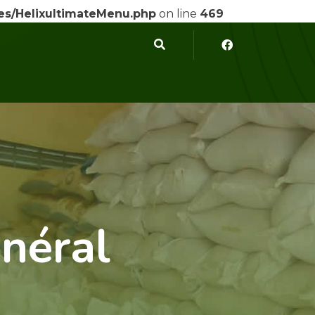
ses/HelixultimateMenu.php
on line
469
néral