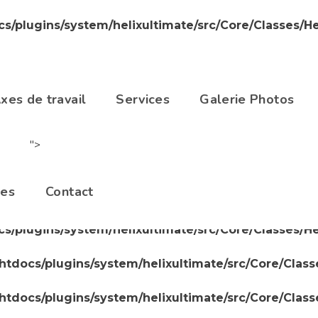
cs/plugins/system/helixultimate/src/Core/Classes/H
cs/plugins/system/helixultimate/src/Core/Classes/H
/htdocs/plugins/system/helixultimate/src/Core/Clas
xes de travail
Services
Galerie Photos
/htdocs/plugins/system/helixultimate/src/Core/Clas
">
/htdocs/plugins/system/helixultimate/src/Core/Clas
les
Contact
cs/plugins/system/helixultimate/src/Core/Classes/H
cs/plugins/system/helixultimate/src/Core/Classes/H
/htdocs/plugins/system/helixultimate/src/Core/Clas
/htdocs/plugins/system/helixultimate/src/Core/Clas