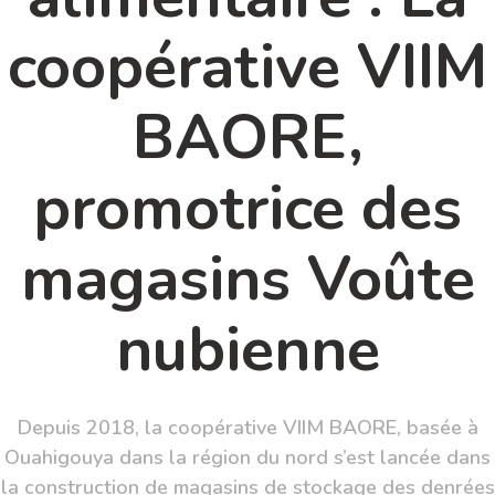
coopérative VIIM
BAORE,
promotrice des
magasins Voûte
nubienne
Depuis 2018, la coopérative VIIM BAORE, basée à
Ouahigouya dans la région du nord s’est lancée dans
la construction de magasins de stockage des denrées