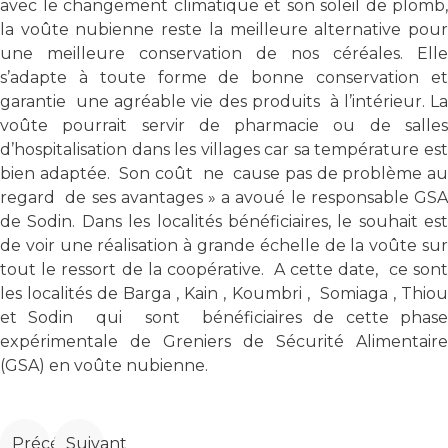
avec le changement climatique et son soleil de plomb,
la voûte nubienne reste la meilleure alternative pour
une meilleure conservation de nos céréales. Elle
s’adapte à toute forme de bonne conservation et
garantie une agréable vie des produits à l’intérieur. La
voûte pourrait servir de pharmacie ou de salles
d’hospitalisation dans les villages car sa température est
bien adaptée. Son coût ne cause pas de problème au
regard de ses avantages » a avoué le responsable GSA
de Sodin. Dans les localités bénéficiaires, le souhait est
de voir une réalisation à grande échelle de la voûte sur
tout le ressort de la coopérative. A cette date, ce sont
les localités de Barga , Kain , Koumbri , Somiaga , Thiou
et Sodin qui sont bénéficiaires de cette phase
expérimentale de Greniers de Sécurité Alimentaire
(GSA) en voûte nubienne.
Article précédent : Projet de renforcement des unités
Article suivant : Viimbaoré et les maires de la r
Précédent
Suivant