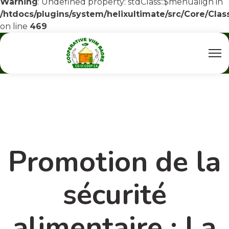
Warning
: Undefined property: stdClass::$menualign in
/htdocs/plugins/system/helixultimate/src/Core/Cla
on line
469
Promotion de la
sécurité
alimentaire : La